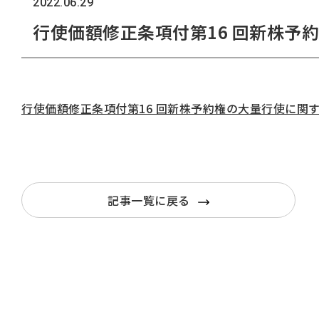
2022.06.29
行使価額修正条項付第16 回新株予
行使価額修正条項付第16 回新株予約権の大量行使に関
記事一覧に戻る