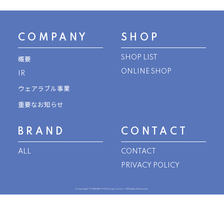
COMPANY
SHOP
SHOP LIST
概要
ONLINE SHOP
IR
Coeur a Coeur
Biquette Club
ウェアラブル事業
<クーラークール>
<ビケットクラブ>
重要なお知らせ
n.o.u.s
〜大好きなうさぎちゃんとみんなが主人公〜
ナチュラルガーリーをキーワードに
メルヘンな世界が広がるお洋服を皆さまにお届けしま
上品な可愛らしさとトレンドをミックスさせた
<ノウズ>
BRAND
CONTACT
す。
ちょっぴり背伸びしたい女の子のためのデイリーウェ
ア
見てわくわく、着てニコニコ
ALL
CONTACT
テンションの上がる大好きなモチーフや遊び心ある
ONLINE STORE
PRIVACY POLICY
デザインのベビー＆ウエア
ONLINE STORE
シーズンコレクションを見る
Copyright © KIMURATAN Corporation. All Rights Reserved.
ONLINE STORE