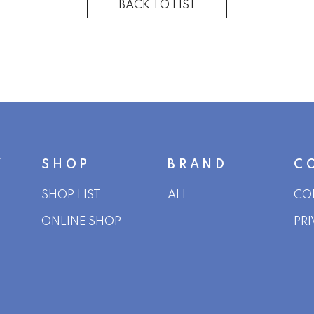
BACK TO LIST
Y
SHOP
BRAND
C
SHOP LIST
ALL
CO
ONLINE SHOP
PR