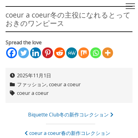
ベビーこども服のキムラ
ベビー服・子供服のキムラタン公式サイトです。新生児・乳児
タン｜オフィシャルサイ
coeur a coeur冬の主役になれるとって
からトドラーまでのおしゃれでかわいい子供服を企画から販売
おきのワンピース
まで行っています。キムラタンは2025年で創業100周年。
ト
Spread the love
2025年11月1日
ファッション
,
coeur a coeur
coeur a coeur
投
Biquette Club冬の新作コレクション
稿
ナ
coeur a coeur春の新作コレクション